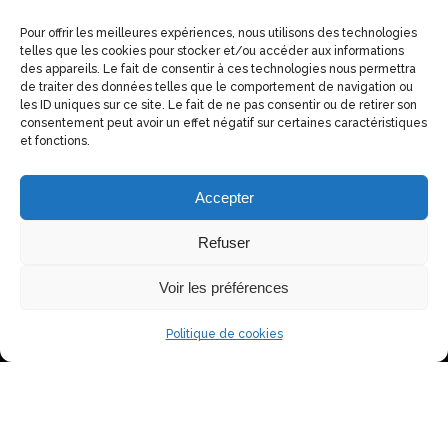
Pour offrir les meilleures expériences, nous utilisons des technologies
telles que les cookies pour stocker et/ou accéder aux informations
des appareils. Le fait de consentir à ces technologies nous permettra
de traiter des données telles que le comportement de navigation ou
CONTACTEZ-NOUS
les ID uniques sur ce site. Le fait de ne pas consentir ou de retirer son
consentement peut avoir un effet négatif sur certaines caractéristiques
Epiciers de France
et fonctions.
27 avenue d'Eylau
75016 Paris
Accepter
06 21 85 48 34
contact@epiciersdefrance.org
Refuser
Voir les préférences
Politique de cookies
© 2025 Fédération des Épiciers de France